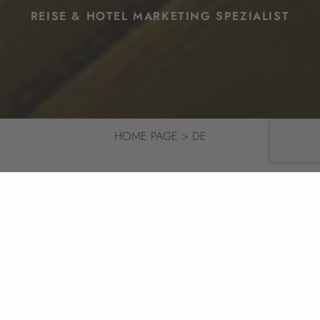
REISE & HOTEL MARKETING SPEZIALIST
HOME PAGE
DE
EINE VOLLSTÄNDIGE
SERVICE-AGENTUR
80 DAYS ist eine kreative und digitale Full-Service-
Agentur, die sich auf die Hotelbranche spezialisiert